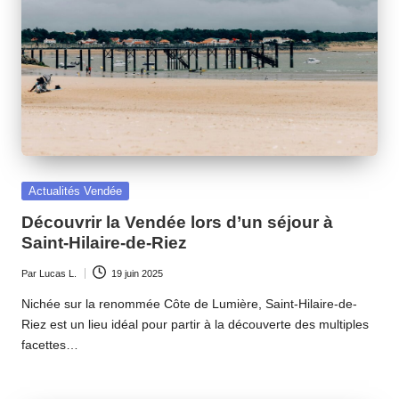
Posted
Actualités Vendée
in
Découvrir la Vendée lors d’un séjour à
Saint-Hilaire-de-Riez
Par
Lucas L.
19 juin 2025
Ecrit
par
Nichée sur la renommée Côte de Lumière, Saint-Hilaire-de-
Riez est un lieu idéal pour partir à la découverte des multiples
facettes…