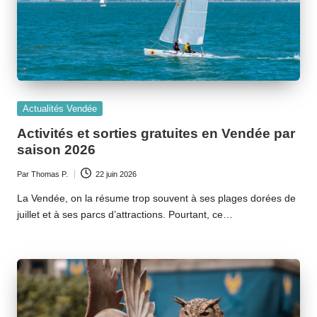
Posted
Actualités Vendée
in
Activités et sorties gratuites en Vendée par
saison 2026
Par
Thomas P.
22 juin 2026
Ecrit
par
La Vendée, on la résume trop souvent à ses plages dorées de
juillet et à ses parcs d’attractions. Pourtant, ce…