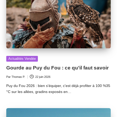
Posted
Actualités Vendée
in
Gourde au Puy du Fou : ce qu’il faut savoir
Par
Thomas P.
22 juin 2026
Ecrit
par
Puy du Fou 2026 : bien s'équiper, c'est déjà profiter à 100 %35
°C sur les allées, gradins exposés en…