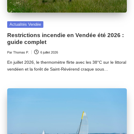
Posted
Actualités Vendée
in
Restrictions incendie en Vendée été 2026 :
guide complet
Par
Thomas P.
6 juillet 2026
Ecrit
par
En juillet 2026, le thermomètre flirte avec les 38°C sur le littoral
vendéen et la forêt de Saint-Révérend craque sous…