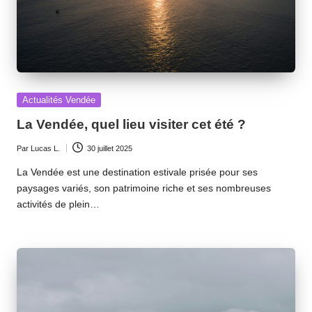
Posted
Actualités Vendée
in
La Vendée, quel lieu visiter cet été ?
Par
Lucas L.
30 juillet 2025
Ecrit
par
La Vendée est une destination estivale prisée pour ses
paysages variés, son patrimoine riche et ses nombreuses
activités de plein…