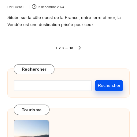
Par
Lucas L.
2 décembre 2024
Ecrit
par
Située sur la côte ouest de la France, entre terre et mer, la
Vendée est une destination prisée pour ceux…
Pagination
1
2
3
…
18
PAGE
SUIVANTE
des
publications
Rechercher
Rechercher
Tourisme