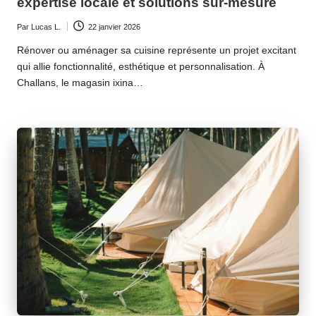
expertise locale et solutions sur-mesure
Par
Lucas L.
22 janvier 2026
Ecrit
par
Rénover ou aménager sa cuisine représente un projet excitant
qui allie fonctionnalité, esthétique et personnalisation. À
Challans, le magasin ixina…