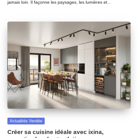
jamais loin. Il façonne les paysages, les lumières et…
Posted
Actualités Vendée
in
Créer sa cuisine idéale avec ixina,