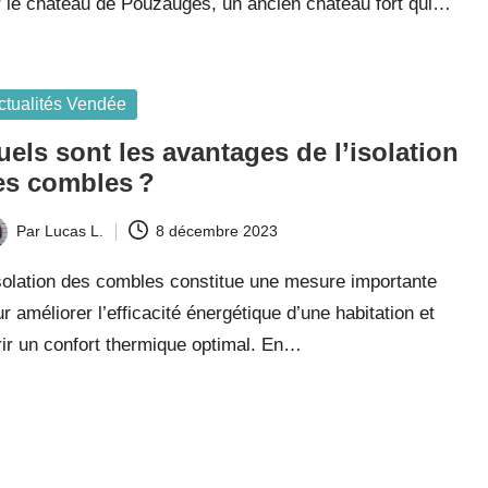
r le château de Pouzauges, un ancien château fort qui…
sted
ctualités Vendée
els sont les avantages de l’isolation
es combles ?
Par
Lucas L.
8 décembre 2023
t
solation des combles constitue une mesure importante
r améliorer l’efficacité énergétique d’une habitation et
rir un confort thermique optimal. En…