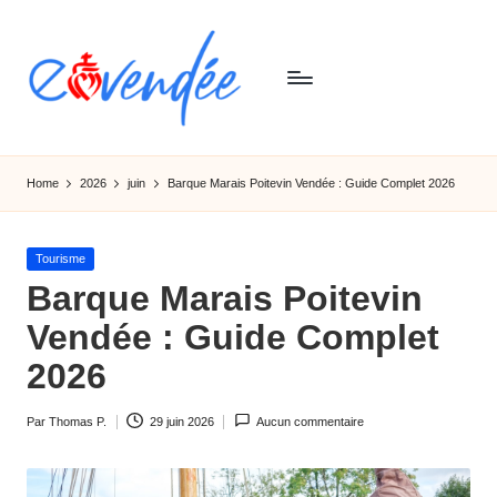
Skip
to
content
E
L'actualité
de
-
Home
2026
juin
Barque Marais Poitevin Vendée : Guide Complet 2026
la
v
Vendée,
sorties,
e
Posted
Tourisme
tourismes,
in
Barque Marais Poitevin
n
activités
et
Vendée : Guide Complet
d
informations
2026
e
e
Par
Thomas P.
29 juin 2026
Aucun commentaire
Ecrit
par