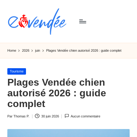
Skip
to
content
E
L'actualité
de
-
Home
2026
juin
Plages Vendée chien autorisé 2026 : guide complet
la
v
Vendée,
sorties,
e
Posted
Tourisme
tourismes,
in
Plages Vendée chien
n
activités
et
autorisé 2026 : guide
d
informations
complet
e
e
Par
Thomas P.
30 juin 2026
Aucun commentaire
Ecrit
par