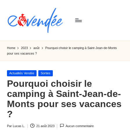
Skip
to
content
E
L'actualité
de
-
Home
2023
août
Pourquoi choisir le camping à Saint-Jean-de-Monts
la
pour ses vacances ?
v
Vendée,
sorties,
e
tourismes,
Posted
Actualités Vendée
Sorties
n
activités
in
Pourquoi choisir le
et
d
camping à Saint-Jean-de-
informations
e
Monts pour ses vacances
e
?
Par
Lucas L.
21 août 2023
Aucun commentaire
Ecrit