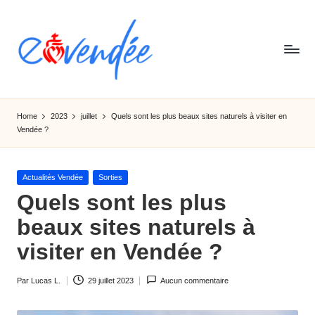
Skip
to
content
E
L'actualité
de
-
Home
2023
juillet
Quels sont les plus beaux sites naturels à visiter en
la
Vendée ?
v
Vendée,
sorties,
e
tourismes,
Posted
Actualités Vendée
Sorties
n
activités
in
Quels sont les plus
et
d
beaux sites naturels à
informations
e
visiter en Vendée ?
e
Par
Lucas L.
29 juillet 2023
Aucun commentaire
Ecrit
par