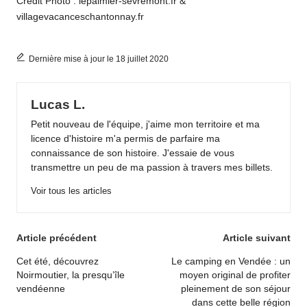
Crédit Photo : lepalmier-sevremont.fr &
villagevacanceschantonnay.fr
Dernière mise à jour le 18 juillet 2020
Lucas L.
Petit nouveau de l'équipe, j'aime mon territoire et ma
licence d'histoire m'a permis de parfaire ma
connaissance de son histoire. J'essaie de vous
transmettre un peu de ma passion à travers mes billets.
Voir tous les articles
Post
Article précédent
Article suivant
navigation
Cet été, découvrez
Le camping en Vendée : un
Noirmoutier, la presqu’île
moyen original de profiter
vendéenne
pleinement de son séjour
dans cette belle région