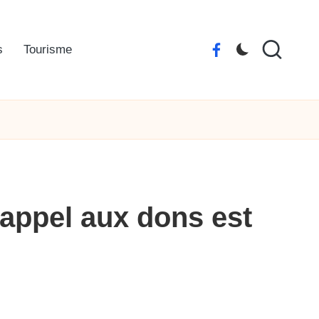
s
Tourisme
Facebook
La
Vendée
 appel aux dons est