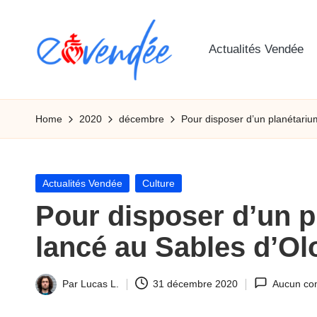
Skip
Actualités Vendée
to
content
E
L'actualité
de
-
Home
2020
décembre
Pour disposer d’un planétariu
la
v
Vendée,
sorties,
e
Posted
Actualités Vendée
Culture
tourismes,
in
Pour disposer d’un p
n
activités
et
lancé au Sables d’O
d
informations
e
Par
Lucas L.
31 décembre 2020
Aucun co
Ecrit
e
par