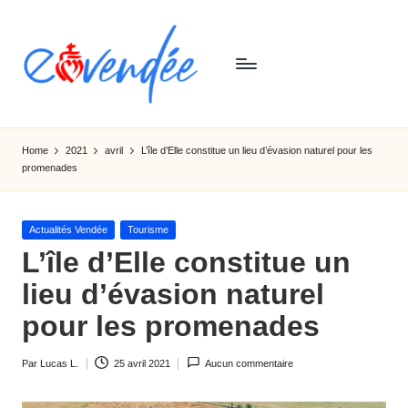
Skip
to
content
E
L'actualité
de
-
Home
2021
avril
L’île d’Elle constitue un lieu d’évasion naturel pour les
la
promenades
v
Vendée,
sorties,
e
tourismes,
Posted
Actualités Vendée
Tourisme
n
activités
in
L’île d’Elle constitue un
et
d
lieu d’évasion naturel
informations
e
pour les promenades
e
Par
Lucas L.
25 avril 2021
Aucun commentaire
Ecrit
par