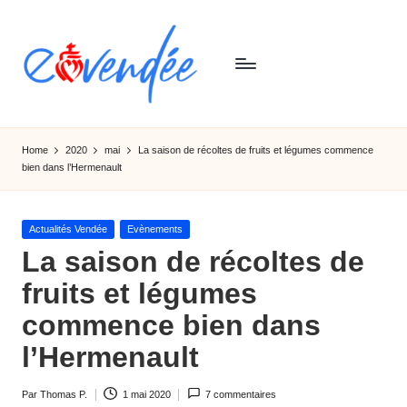
Skip
to
content
E
L'actualité
de
-
Home
2020
mai
La saison de récoltes de fruits et légumes commence
la
bien dans l’Hermenault
v
Vendée,
sorties,
e
tourismes,
Posted
Actualités Vendée
Evènements
n
activités
in
La saison de récoltes de
et
d
fruits et légumes
informations
e
commence bien dans
e
l’Hermenault
Par
Thomas P.
1 mai 2020
7 commentaires
Ecrit