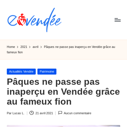
Skip
to
content
E
L'actualité
de
-
Home
2021
avril
Pâques ne passe pas inaperçu en Vendée grâce au
la
fameux fion
v
Vendée,
sorties,
e
tourismes,
Posted
Actualités Vendée
Patrimoine
n
activités
in
Pâques ne passe pas
et
d
inaperçu en Vendée grâce
informations
e
au fameux fion
e
Par
Lucas L.
21 avril 2021
Aucun commentaire
Ecrit
par