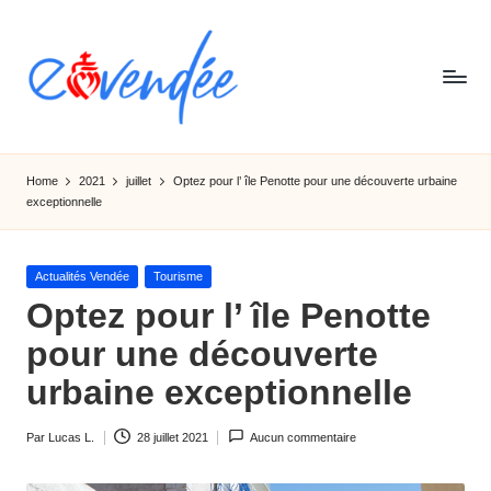
Skip
to
content
E
L'actualité
de
-
Home
2021
juillet
Optez pour l’ île Penotte pour une découverte urbaine
la
exceptionnelle
v
Vendée,
sorties,
e
tourismes,
Posted
Actualités Vendée
Tourisme
n
activités
in
Optez pour l’ île Penotte
et
d
pour une découverte
informations
e
urbaine exceptionnelle
e
Par
Lucas L.
28 juillet 2021
Aucun commentaire
Ecrit
par