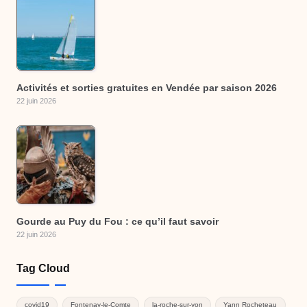
Activités et sorties gratuites en Vendée par saison 2026
22 juin 2026
Gourde au Puy du Fou : ce qu’il faut savoir
22 juin 2026
Tag Cloud
covid19
Fontenay-le-Comte
la-roche-sur-yon
Yann Rocheteau