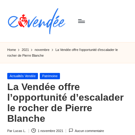
Skip
to
content
E
L'actualité
de
-
Home
2021
novembre
La Vendée offre l’opportunité d’escalader le
la
rocher de Pierre Blanche
v
Vendée,
sorties,
e
tourismes,
Posted
Actualités Vendée
Patrimoine
n
activités
in
La Vendée offre
et
d
l’opportunité d’escalader
informations
e
le rocher de Pierre
e
Blanche
Par
Lucas L.
1 novembre 2021
Aucun commentaire
Ecrit