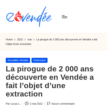
Skip
to
content
E
L'actualité
de
-
Home
2022
mai
La pirogue de 2 000 ans découverte en Vendée a fait
la
l’objet d’une extraction
v
Vendée,
sorties,
e
tourismes,
Posted
Actualités Vendée
Patrimoine
n
activités
in
La pirogue de 2 000 ans
et
d
découverte en Vendée a
informations
e
fait l’objet d’une
e
extraction
Par
Lucas L.
2 mai 2022
Aucun commentaire
Ecrit