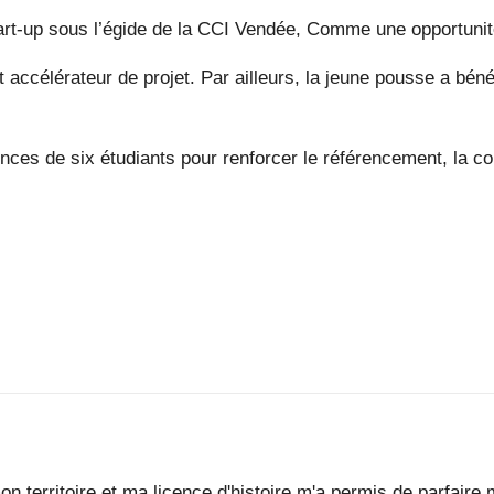
art-up sous l’égide de la CCI Vendée, Comme une opportuni
accélérateur de projet. Par ailleurs, la jeune pousse a bé
es de six étudiants pour renforcer le référencement, la co
mon territoire et ma licence d'histoire m'a permis de parfair