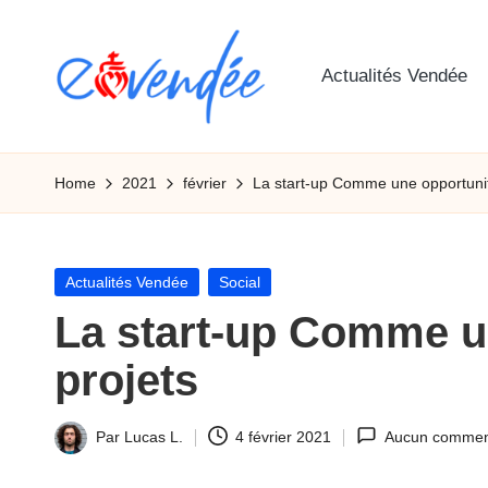
Skip
Actualités Vendée
to
content
E
L'actualité
de
-
Home
2021
février
La start-up Comme une opportunit
la
v
Vendée,
sorties,
e
Posted
Actualités Vendée
Social
tourismes,
in
La start-up Comme un
n
activités
et
projets
d
informations
e
Par
Lucas L.
4 février 2021
Aucun commen
Ecrit
e
par